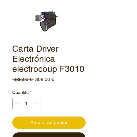
Carta Driver
Electrónica
electrocoup F3010
Prix
Prix
 385,00 € 
308,00 €
original
promotionnel
Quantité
*
Ajouter au panier