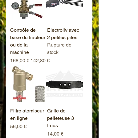
Contrôle de
Electroliv avec
base du tracteur
2 petites piles
ou de la
Rupture de
machine
stock
Prix original
Prix promotionnel
168,00 €
142,80 €
Filtre atomiseur
Grille de
en ligne
pelleteuse 3
trous
Prix
56,00 €
Prix
14,00 €