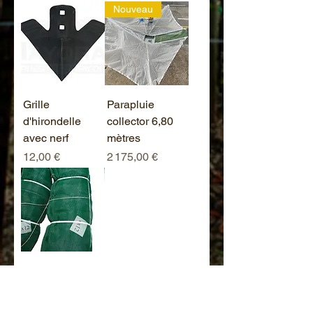
Nouveau
Grille
Parapluie
d'hirondelle
collector 6,80
avec nerf
mètres
Prix
Prix
12,00 €
2 175,00 €
Filet pour
oliviers 6x12
mètres