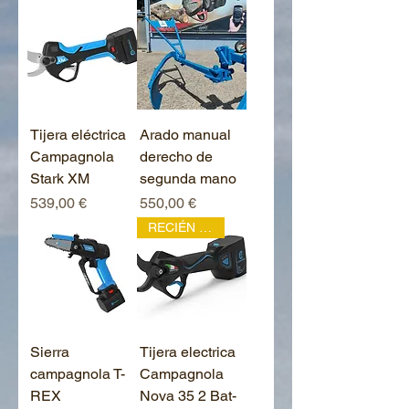
Tijera eléctrica
Arado manual
Campagnola
derecho de
Stark XM
segunda mano
Prix
Prix
539,00 €
550,00 €
RECIÉN LLEGADO
Sierra
Tijera electrica
campagnola T-
Campagnola
REX
Nova 35 2 Bat-