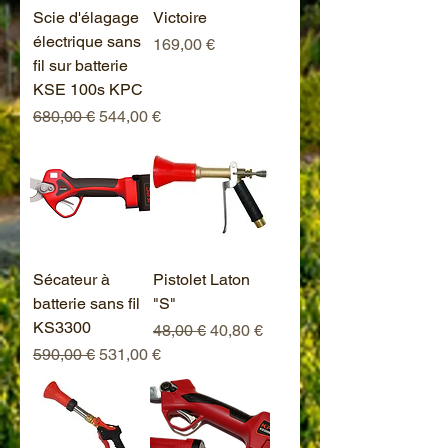
Scie d'élagage
Victoire
électrique sans
Prix
169,00 €
fil sur batterie
KSE 100s KPC
Prix original
Prix promotionnel
680,00 €
544,00 €
Sécateur à
Pistolet Laton
batterie sans fil
"S"
KS3300
Prix original
Prix promotionnel
48,00 €
40,80 €
Prix original
Prix promotionnel
590,00 €
531,00 €