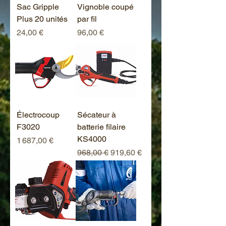
Sac Gripple
Vignoble coupé
Plus 20 unités
par fil
Prix
Prix
24,00 €
96,00 €
Électrocoup
Sécateur à
F3020
batterie filaire
KS4000
Prix
1 687,00 €
Prix original
Prix promotionnel
968,00 €
919,60 €