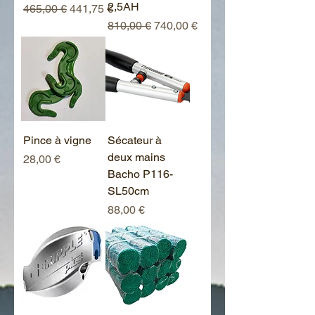
2,5AH
Prix original
Prix promotionnel
465,00 €
441,75 €
Prix original
Prix promotionnel
810,00 €
740,00 €
Pince à vigne
Sécateur à
deux mains
Prix
28,00 €
Bacho P116-
SL50cm
Prix
88,00 €