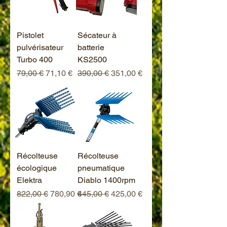
Pistolet
Sécateur à
pulvérisateur
batterie
Turbo 400
KS2500
Prix original
Prix promotionnel
Prix original
Prix promotionnel
79,00 €
71,10 €
390,00 €
351,00 €
Récolteuse
Récolteuse
écologique
pneumatique
Elektra
Diablo 1400rpm
Prix original
Prix promotionnel
Prix original
Prix promotionnel
822,00 €
780,90 €
445,00 €
425,00 €