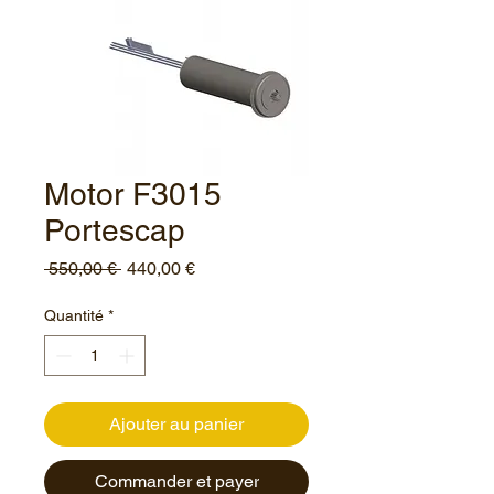
Motor F3015
Portescap
Prix
Prix
 550,00 € 
440,00 €
original
promotionnel
Quantité
*
Ajouter au panier
Commander et payer