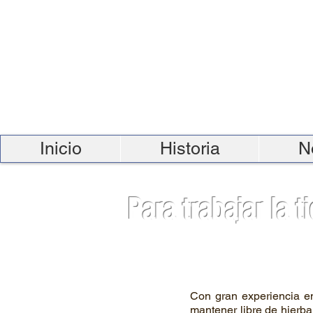
Inicio
Historia
N
Para trabajar la ti
Con gran experiencia en
mantener libre de hierb